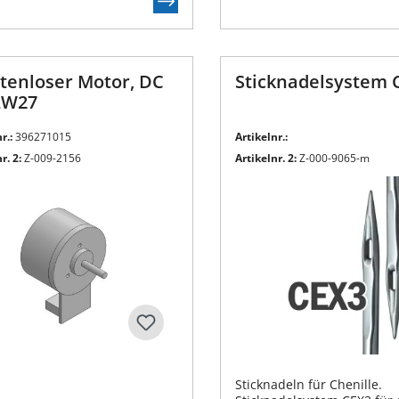
tenloser Motor, DC
Sticknadelsystem 
LW27
r.:
396271015
Artikelnr.:
r. 2:
Z-009-2156
Artikelnr. 2:
Z-000-9065-m
Sticknadeln für Chenille.