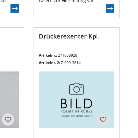
 das
Fasern zur Herstellung von
 für
Faserverbundbauteilen
i
Drückerexenter Kpl.
Artikelnr.:
271003928
Artikelnr. 2:
Z-009-3814