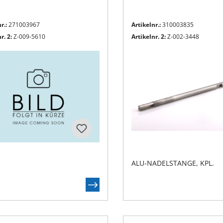
r.:
271003967
Artikelnr.:
310003835
r. 2:
Z-009-5610
Artikelnr. 2:
Z-002-3448
ALU-NADELSTANGE, KPL.