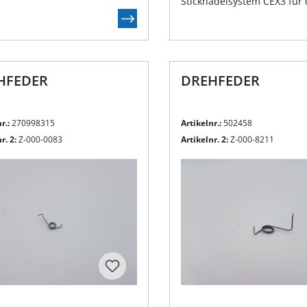
Sticknadelsystem CEX3 für
Sticken mit dem ZSK K-Kopf
Chenille bzw. Moosstickere
HFEDER
DREHFEDER
r.:
270998315
Artikelnr.:
502458
r. 2:
Z-000-0083
Artikelnr. 2:
Z-000-8211