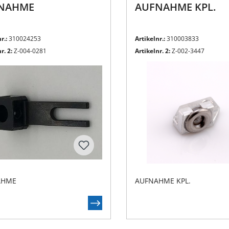
NAHME
AUFNAHME KPL.
r.:
310024253
Artikelnr.:
310003833
r. 2:
Z-004-0281
Artikelnr. 2:
Z-002-3447
AHME
AUFNAHME KPL.