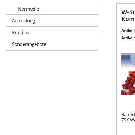
Normteile
W-Ko
Komp
Aufrüstung
Artikeln
Bundles
Artikeln
Sonderangebote
Bändc
ZSK W-
Befest
Bändc