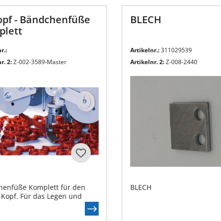
pf - Bändchenfüße
BLECH
lett
r.:
Artikelnr.:
311029539
r. 2:
Z-002-3589-Master
Artikelnr. 2:
Z-008-2440
henfüße Komplett für den
BLECH
Kopf. Für das Legen und
igen von dekorativen
hen mit dem ZSK