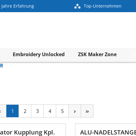
 Jahre Erfahrung
Top-Unternehmen
Embroidery Unlocked
ZSK Maker Zone
 R
1
2
3
4
5
ator Kupplung Kpl.
ALU-NADELSTANGE,