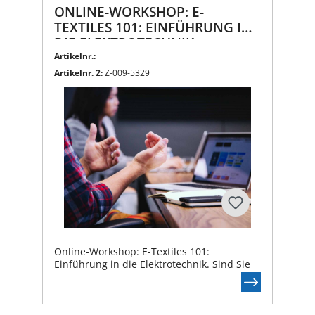
ONLINE-WORKSHOP: E-
TEXTILES 101: EINFÜHRUNG IN
DIE ELEKTROTECHNIK
Artikelnr.:
Artikelnr. 2:
Z-009-5329
Online-Workshop: E-Textiles 101:
Einführung in die Elektrotechnik. Sind Sie
daran interessiert, die aufregende Welt der
Smart Textiles zu erkunden, wissen aber
nicht genau, wo Sie anfangen sollen?
Unsere Workshops sind darauf ausgelegt,