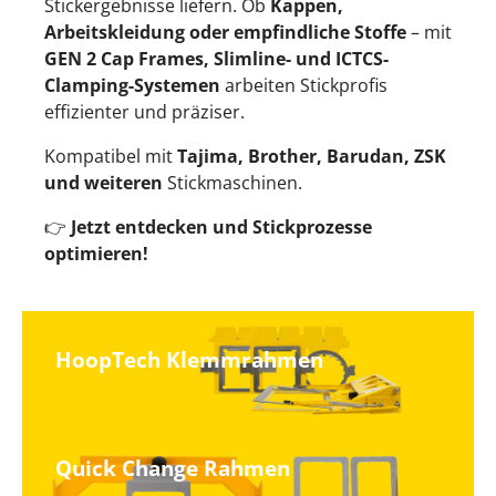
Stickergebnisse liefern. Ob
Kappen,
Arbeitskleidung oder empfindliche Stoffe
– mit
GEN 2 Cap Frames, Slimline- und ICTCS-
Clamping-Systemen
arbeiten Stickprofis
effizienter und präziser.
Kompatibel mit
Tajima, Brother, Barudan, ZSK
und weiteren
Stickmaschinen.
👉
Jetzt entdecken und Stickprozesse
optimieren!
HoopTech Klemmrahmen
Quick Change Rahmen